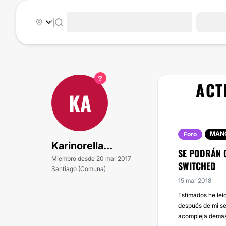
|
ACT
KA
MANC
Foro
Karinorella...
SE PODRÁN 
Miembro desde 20 mar 2017
SWITCHED
Santiago (Comuna)
15 mar 2018
Estimados he leí
después de mi se
acompleja demasi