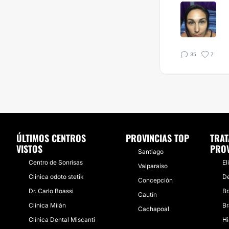
35
7
ÚLTIMOS CENTROS
PROVINCIAS TOP
TRAT
VISTOS
PROV
Santiago
Centro de Sonrisas
El
Valparaíso
Clinica odoto stetik
De
Concepción
Dr. Carlo Boassi
Br
Cautín
Clínica Milán
Br
Cachapoal
​Clínica Dental Miscanti
Hi