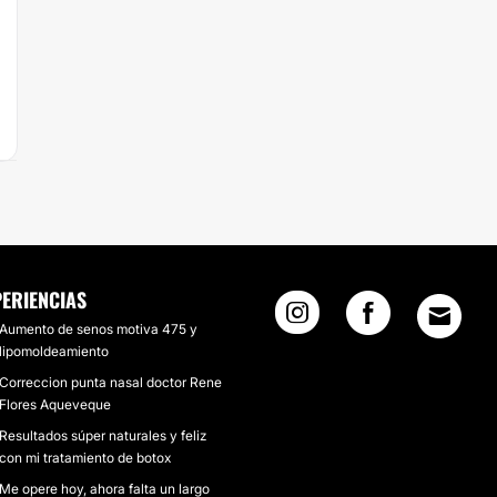
PERIENCIAS
Aumento de senos motiva 475 y
lipomoldeamiento
Correccion punta nasal doctor Rene
Flores Aqueveque
Resultados súper naturales y feliz
con mi tratamiento de botox
Me opere hoy, ahora falta un largo