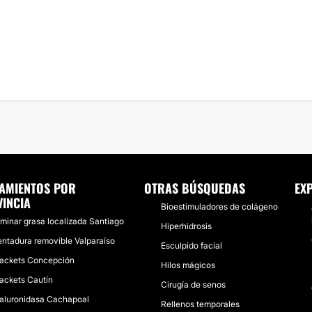
AMIENTOS POR
OTRAS BÚSQUEDAS
EX
INCIA
Bioestimuladores de colágeno
iminar grasa localizada Santiago
Hiperhidrosis
ntadura removible Valparaíso
Esculpido facial
ackets Concepción
Hilos mágicos
ackets Cautín
Cirugía de senos
aluronidasa Cachapoal
Rellenos temporales