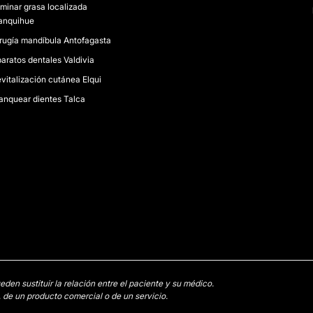
iminar grasa localizada
anquihue
rugía mandíbula Antofagasta
aratos dentales Valdivia
vitalización cutánea Elqui
anquear dientes Talca
en sustituir la relación entre el paciente y su médico.
 de un producto comercial o de un servicio.