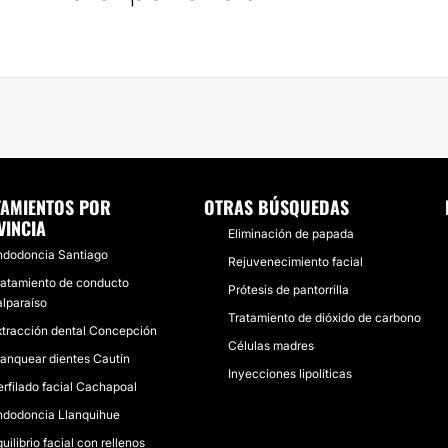
TAMIENTOS POR
OTRAS BÚSQUEDAS
VINCIA
Eliminación de papada
ndodoncia Santiago
Rejuvenecimiento facial
ratamiento de conducto
Prótesis de pantorrilla
alparaíso
Tratamiento de dióxido de carbono
xtracción dental Concepción
Células madres
lanquear dientes Cautín
Inyecciones lipolíticas
erfilado facial Cachapoal
ndodoncia Llanquihue
uilibrio facial con rellenos