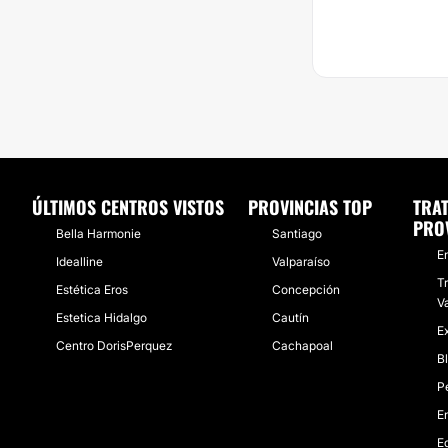
ÚLTIMOS CENTROS VISTOS
PROVINCIAS TOP
TRA
PRO
Bella Harmonie
Santiago
E
Idealline
Valparaíso
T
Estética Eros
Concepción
V
Estetica Hidalgo
Cautín
E
Centro DorisPerquez
Cachapoal
B
P
E
Eq