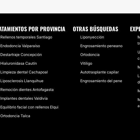
ATAMIENTOS POR PROVINCIA
OTRAS BÚSQUEDAS
EXP
Rellenos temporales Santiago
Liponyección
M
t
Endodoncia Valparaíso
Engrosamiento peneano
U
Destartraje Concepción
Ortodoncia
c
Hialuronidasa Cautín
Vitiligo
M
Limpieza dental Cachapoal
Autotrasplante capilar
L
Liposclerosis Llanquihue
Engrosamiento del pene
d
Remoción dientes Antofagasta
M
Implantes dentales Valdivia
M
a
Equilibrio facial con rellenos Elqui
Ortodoncia Talca