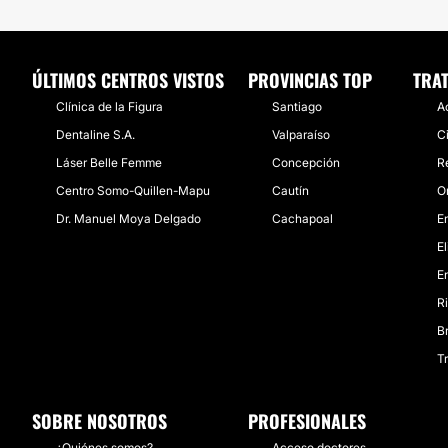
ÚLTIMOS CENTROS VISTOS
PROVINCIAS TOP
TRA
Clínica de la Figura
Santiago
A
Dentaline S.A.
Valparaíso
C
Láser Belle Femme
Concepción
R
Centro Somo-Quillen-Mapu
Cautín
O
Dr. Manuel Moya Delgado
Cachapoal
E
E
E
R
B
T
SOBRE NOSOTROS
PROFESIONALES
¿Quiénes somos?
Acceso doctores