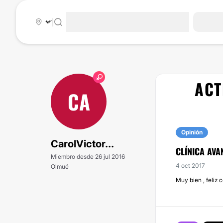
|
ACT
CA
Opinión
CarolVictor...
CLÍNICA AVA
Miembro desde 26 jul 2016
4 oct 2017
Olmué
Muy bien , feliz 