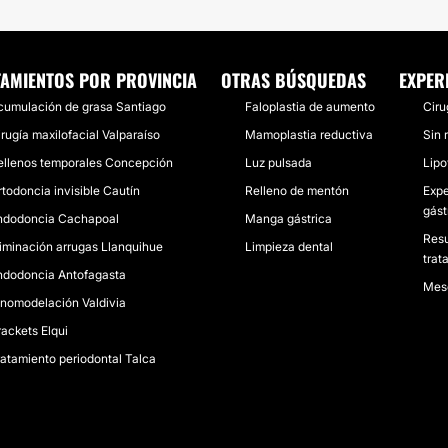
TAMIENTOS POR PROVINCIA
OTRAS BÚSQUEDAS
EXPER
cumulación de grasa Santiago
Faloplastia de aumento
Ciru
irugía maxilofacial Valparaíso
Mamoplastia reductiva
Sin 
ellenos temporales Concepción
Luz pulsada
Lipo
rtodoncia invisible Cautín
Relleno de mentón
Expe
gást
ndodoncia Cachapoal
Manga gástrica
Resu
liminación arrugas Llanquihue
Limpieza dental
trat
ndodoncia Antofagasta
Meso
inomodelación Valdivia
rackets Elqui
ratamiento periodontal Talca