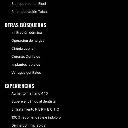
Blanqueo dental Elqui
Rinomodelación Talca
OTRAS BÚSQUEDAS
Infiltración dérmica
Operación de nalgas
Cirugía capilar
Coronas Dentales
Implantes labiales
Verrugas genitales
EXPERIENCIAS
Aumento mamario 440
Supere el pánico al dentista
El Tratamiento P E R F E C T O
100% recomendable e indoloro
Divina con mis labios