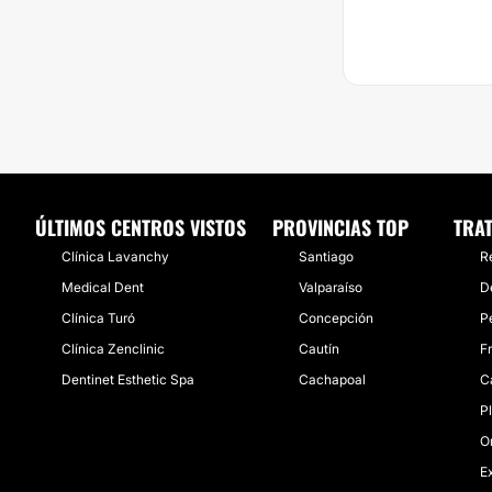
ÚLTIMOS CENTROS VISTOS
PROVINCIAS TOP
TRA
Clínica Lavanchy
Santiago
R
Medical Dent
Valparaíso
D
Clínica Turó
Concepción
P
Clínica Zenclinic
Cautín
F
Dentinet Esthetic Spa
Cachapoal
C
P
O
E