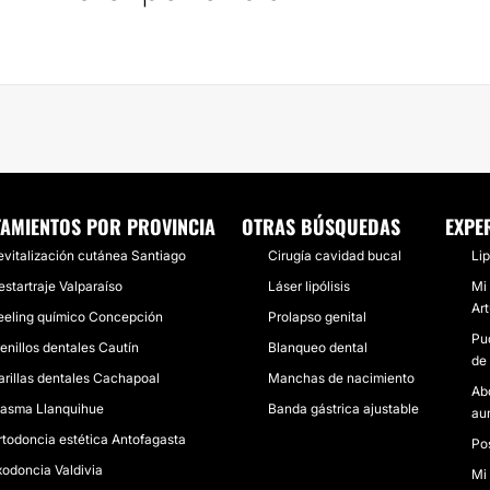
TAMIENTOS POR PROVINCIA
OTRAS BÚSQUEDAS
EXPE
evitalización cutánea Santiago
Cirugía cavidad bucal
Lip
estartraje Valparaíso
Láser lipólisis
Mi
Art
eeling químico Concepción
Prolapso genital
Pu
renillos dentales Cautín
Blanqueo dental
de
arillas dentales Cachapoal
Manchas de nacimiento
Ab
lasma Llanquihue
Banda gástrica ajustable
au
rtodoncia estética Antofagasta
Pos
xodoncia Valdivia
Mi